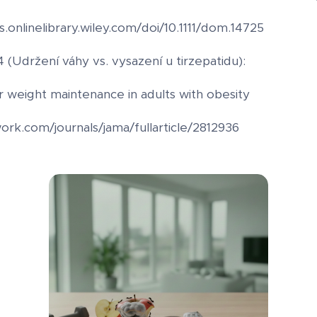
.onlinelibrary.wiley.com/doi/10.1111/dom.14725
Udržení váhy vs. vysazení u tirzepatidu):
r weight maintenance in adults with obesity
ork.com/journals/jama/fullarticle/2812936