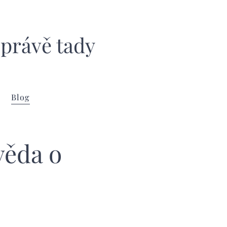
 právě tady
Blog
věda o