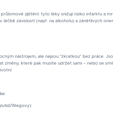
průlomové zjištění: tyto léky snižují riziko infarktu a m
 v léčbě závislostí (např. na alkoholu) a zánětlivých on
ocným nástrojem, ale nejsou "zkratkou" bez práce. Jsou
 změny, které pak musíte udržet sami – nebo se smíři
votní.
ie:
glutid/Wegovy):