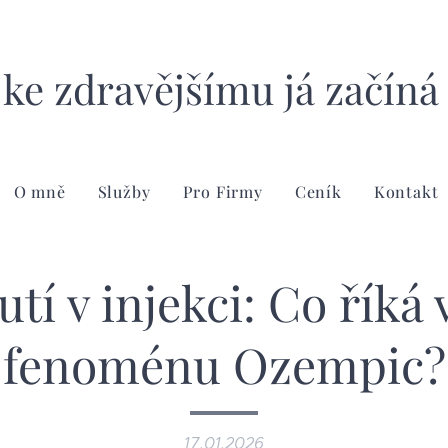
 ke zdravějšímu já začíná
O mně
Služby
Pro Firmy
Ceník
Kontakt
tí v injekci: Co říká 
fenoménu Ozempic?
17.01.2026