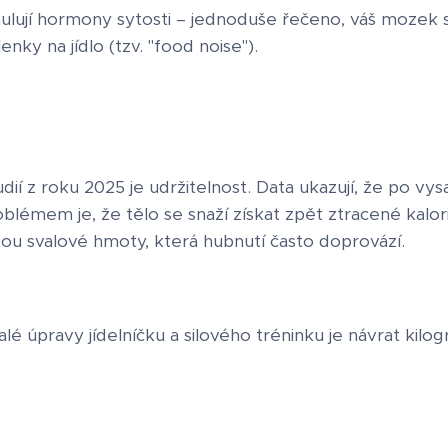
mulují hormony sytosti – jednoduše řečeno, váš mozek si 
nky na jídlo (tzv. "food noise").
í z roku 2025 je udržitelnost. Data ukazují, že po vysa
oblémem je, že tělo se snaží získat zpět ztracené kalo
ou svalové hmoty, která hubnutí často doprovází.
rvalé úpravy jídelníčku a silového tréninku je návrat ki