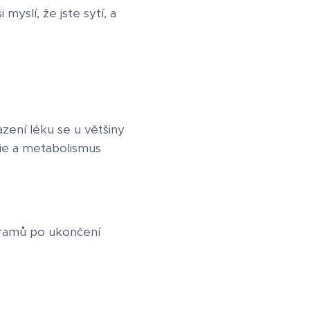
myslí, že jste sytí, a
zení léku se u většiny
rie a metabolismus
logramů po ukončení