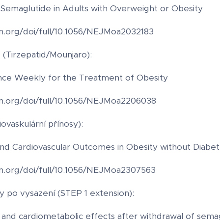
Semaglutide in Adults with Overweight or Obesity
jm.org/doi/full/10.1056/NEJMoa2032183
(Tirzepatid/Mounjaro):
Once Weekly for the Treatment of Obesity
jm.org/doi/full/10.1056/NEJMoa2206038
ovaskulární přínosy):
nd Cardiovascular Outcomes in Obesity without Diabe
jm.org/doi/full/10.1056/NEJMoa2307563
hy po vysazení (STEP 1 extension):
 and cardiometabolic effects after withdrawal of sema