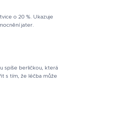
rtvice o 20 %. Ukazuje
emocnění jater.
 spíše berličkou, která
t s tím, že léčba může