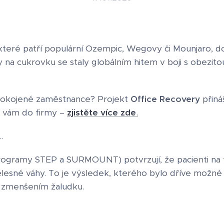
které patří populární Ozempic, Wegovy či Mounjaro, do
na cukrovku se staly globálním hitem v boji s obezitou
pokojené zaměstnance? Projekt
Office Recovery
přináš
k vám do firmy –
zjistěte více zde
.
.
 programy STEP a SURMOUNT) potvrzují, že pacienti na 
tělesné váhy. To je výsledek, kterého bylo dříve mož
 zmenšením žaludku.