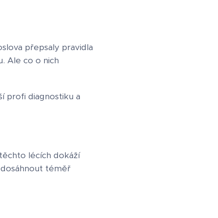
slova přepsaly pravidla
. Ale co o nich
í profi diagnostiku a
těchto lécích dokáží
né dosáhnout téměř