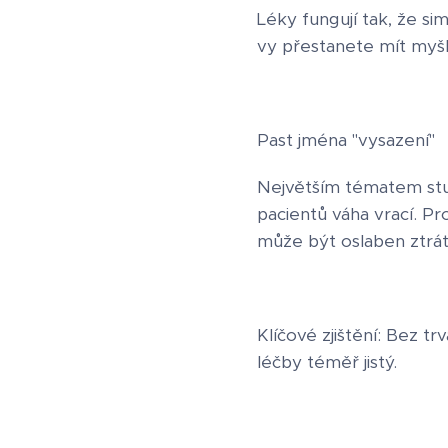
Léky fungují tak, že si
vy přestanete mít myšle
Past jména "vysazení"
Největším tématem studi
pacientů váha vrací. Pr
může být oslaben ztrát
Klíčové zjištění: Bez t
léčby téměř jistý.